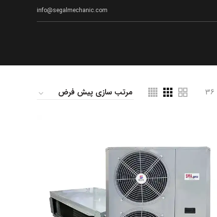
info@segalmechanic.com
36