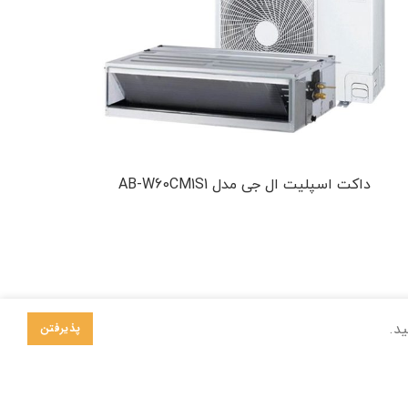
داکت اسپلیت ال جی مدل AB-W60CM1S1
ید.
پذیرفتن
راه‌های ارتباطی با سگال