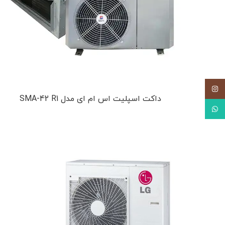
اینستاگرام
داکت اسپلیت اس ام ای مدل SMA-42 R1
واتس آپ